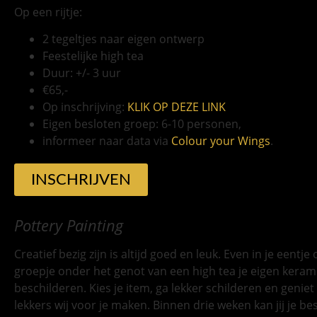
Op een rijtje:
2 tegeltjes naar eigen ontwerp
Feestelijke high tea
Duur: +/- 3 uur
€65,-
Op inschrijving:
KLIK OP DEZE LINK
Eigen besloten groep: 6-10 personen,
informeer naar data via
Colour your Wings
.
INSCHRIJVEN
Pottery Painting
Creatief bezig zijn is altijd goed en leuk. Even in je eentje
groepje onder het genot van een high tea je eigen keram
beschilderen. Kies je item, ga lekker schilderen en geniet
lekkers wij voor je maken. Binnen drie weken kan jij je b