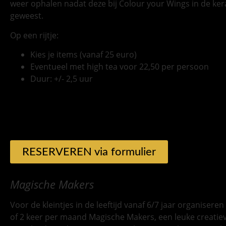
weer ophalen nadat deze bij Colour your Wings in de ker
geweest.
Op een rijtje:
Kies je items (vanaf 25 euro)
Eventueel met high tea voor 22,50 per persoon
Duur: +/- 2,5 uur
Reserveer via ons contactformulier
RESERVEREN via formulier
Magische Makers
Voor de kleintjes in de leeftijd vanaf 6/7 jaar organiseren
of 2 keer per maand Magische Makers, een leuke creati