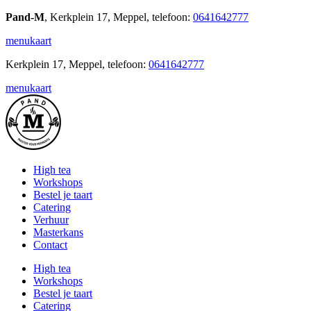
Pand-M
, Kerkplein 17, Meppel, telefoon:
0641642777
menukaart
Kerkplein 17, Meppel, telefoon:
0641642777
menukaart
High tea
Workshops
Bestel je taart
Catering
Verhuur
Masterkans
Contact
High tea
Workshops
Bestel je taart
Catering