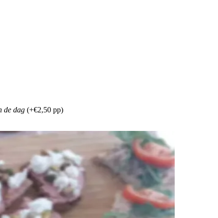
n de dag
(+€2,50 pp)