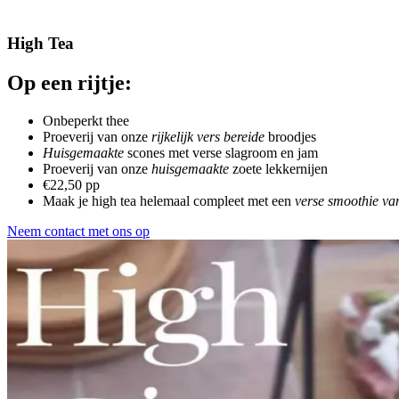
High Tea
Op een rijtje:
Onbeperkt thee
Proeverij van onze
rijkelijk vers bereide
broodjes
Huisgemaakte
scones met verse slagroom en jam
Proeverij van onze
huisgemaakte
zoete lekkernijen
€22,50 pp
Maak je high tea helemaal compleet met een
verse smoothie va
Neem contact met ons op